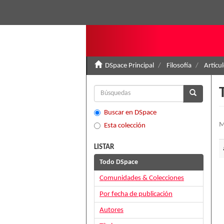
DSpace Principal
Filosofía
Artícu
Buscar en DSpace
M
Esta colección
LISTAR
Todo DSpace
Comunidades & Colecciones
Por fecha de publicación
Autores