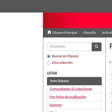
DSpace Principal
Filosofía
Artícu
Buscar en DSpace
M
Esta colección
LISTAR
Todo DSpace
Comunidades & Colecciones
Por fecha de publicación
Autores