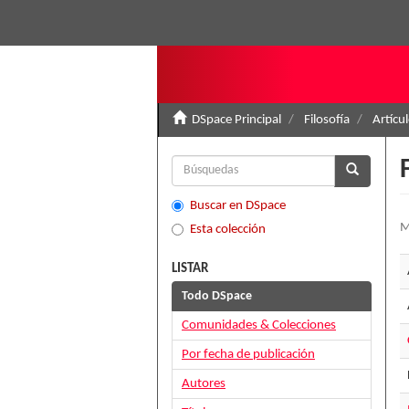
DSpace Principal
Filosofía
Artícu
Buscar en DSpace
M
Esta colección
LISTAR
Todo DSpace
Comunidades & Colecciones
Por fecha de publicación
Autores