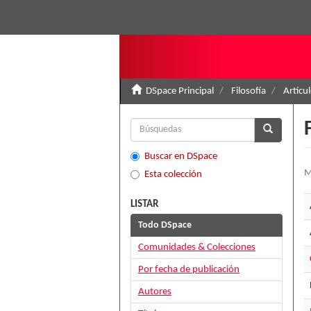
DSpace Principal
Filosofía
Artícu
Buscar en DSpace
M
Esta colección
LISTAR
Todo DSpace
Comunidades & Colecciones
Por fecha de publicación
Autores