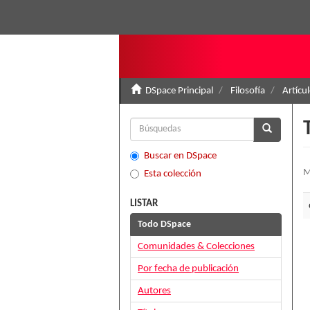
DSpace Principal
Filosofía
Artícu
Buscar en DSpace
M
Esta colección
LISTAR
Todo DSpace
Comunidades & Colecciones
Por fecha de publicación
Autores