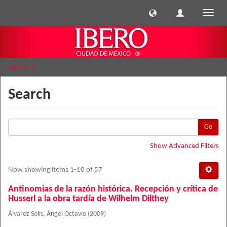
Toggle
naviga
Search
Search
Go
Show Advanced Filters
Now showing items 1-10 of 57
Antinomias de la razón histórica. Recepción y crítica de
Husserl a la obra tardía de Wilhelm Dilthey
Álvarez Solís, Ángel Octavio
(
2009
)