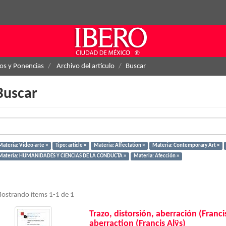
los y Ponencias
Archivo del artículo
Buscar
Buscar
Materia: Video-arte ×
Tipo: article ×
Materia: Affectation ×
Materia: Contemporary Art ×
Materia: HUMANIDADES Y CIENCIAS DE LA CONDUCTA ×
Materia: Afección ×
ostrando ítems 1-1 de 1
Trazo, distorsión, aberración (Franci
aberraction (Francis Alÿs)