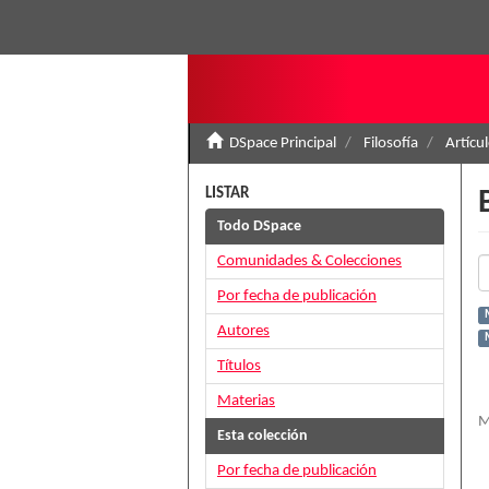
DSpace Principal
Filosofía
Artícu
LISTAR
Todo DSpace
Comunidades & Colecciones
Por fecha de publicación
Autores
Títulos
Materias
M
Esta colección
Por fecha de publicación