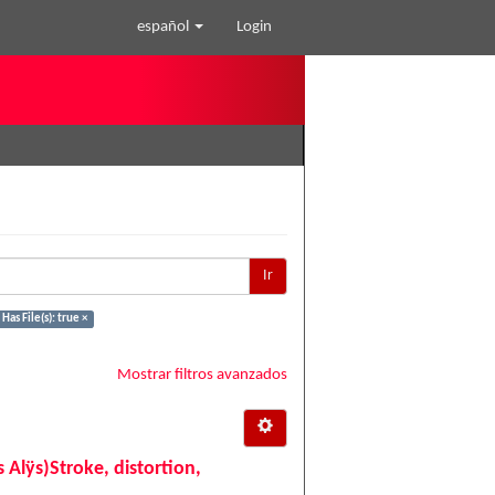
español
Login
Ir
Has File(s): true ×
Mostrar filtros avanzados
s Alÿs)Stroke, distortion,