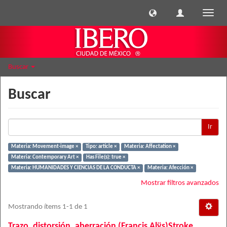
Cambi
naveg
Buscar
Buscar
Ir
Materia: Movement-image ×
Tipo: article ×
Materia: Affectation ×
Materia: Contemporary Art ×
Has File(s): true ×
Materia: HUMANIDADES Y CIENCIAS DE LA CONDUCTA ×
Materia: Afección ×
Mostrar filtros avanzados
Mostrando ítems 1-1 de 1
Trazo, distorsión, aberración (Francis Alÿs)Stroke,