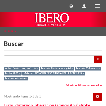
Cambi
naveg
Buscar
Buscar
Ir
Autor: Barrios Lara, José Luis ×
Materia: Contemporary Art ×
Materia: Video-arte ×
Fecha: 2021 ×
Materia: HUMANIDADES Y CIENCIAS DE LA CONDUCTA ×
Materia: Afección ×
Mostrar filtros avanzados
Mostrando ítems 1-1 de 1
Trazo, distorsión, aberración (Francis Alÿs)Stroke,