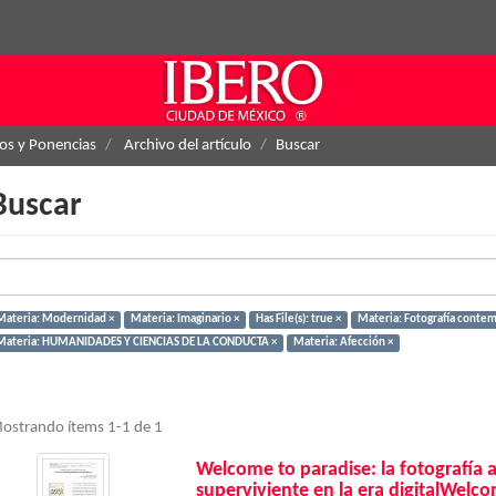
los y Ponencias
Archivo del artículo
Buscar
Buscar
Materia: Modernidad ×
Materia: Imaginario ×
Has File(s): true ×
Materia: Fotografía conte
Materia: HUMANIDADES Y CIENCIAS DE LA CONDUCTA ×
Materia: Afección ×
ostrando ítems 1-1 de 1
Welcome to paradise: la fotografía
superviviente en la era digitalWelc