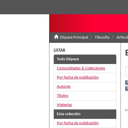
DSpace Principal
Filosofía
Artícu
LISTAR
Todo DSpace
Comunidades & Colecciones
Por fecha de publicación
Autores
Títulos
Materias
M
Esta colección
Por fecha de publicación