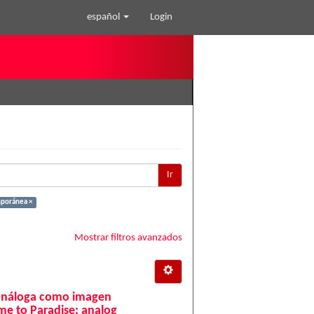
español
Login
Ir
mporánea ×
Mostrar filtros avanzados
 análoga como imagen
ome to Paradise: analog