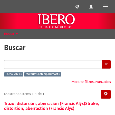
Cambi
naveg
Buscar
Buscar
Ir
Fecha: 2021 ×
Materia: Contemporary Art ×
Mostrar filtros avanzados
Mostrando ítems 1-1 de 1
Trazo, distorsión, aberración (Francis Alÿs)Stroke,
distortion, aberraction (Francis Alÿs)