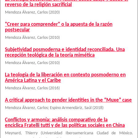
reverso de la religión sacrificial
Mendoza Álvarez, Carlos
(
2020
)
"Creer para comprender" o la apuesta de la razón
postsecular
Mendoza Álvarez, Carlos
(
2010
)
Subjetividad posmoderna e identidad reconciliada. Una
recepción teológica de la teoría mimética
Mendoza Álvarez, Carlos
(
2010
)
La teología de la liberación en contexto posmoderno en
América Latina y el Caribe
Mendoza Álvarez, Carlos
(
2016
)
A critical approach to gender identities in the “Muxe” case
Mendoza Álvarez, Carlos
;
Espino Armendáriz, Saúl
(
2018
)
Conflictos y armonía: análisis comparativo de la
encíclica Fratelli tutti y de las políticas sociales en China
Meynard, Thierry
(
Universidad Iberoamericana Ciudad de México.