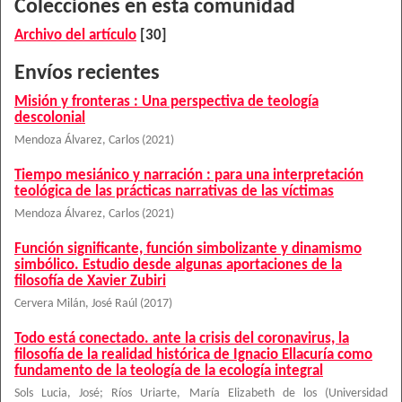
Colecciones en esta comunidad
Archivo del artículo
[30]
Envíos recientes
Misión y fronteras : Una perspectiva de teología
descolonial
Mendoza Álvarez, Carlos
(
2021
)
Tiempo mesiánico y narración : para una interpretación
teológica de las prácticas narrativas de las víctimas
Mendoza Álvarez, Carlos
(
2021
)
Función significante, función simbolizante y dinamismo
simbólico. Estudio desde algunas aportaciones de la
filosofía de Xavier Zubiri
Cervera Milán, José Raúl
(
2017
)
Todo está conectado. ante la crisis del coronavirus, la
filosofía de la realidad histórica de Ignacio Ellacuría como
fundamento de la teología de la ecología integral
Sols Lucia, José
;
Ríos Uriarte, María Elizabeth de los
(
Universidad