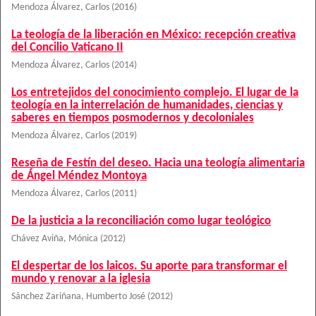
Mendoza Álvarez, Carlos
(
2016
)
La teología de la liberación en México: recepción creativa
del Concilio Vaticano II
Mendoza Álvarez, Carlos
(
2014
)
Los entretejidos del conocimiento complejo. El lugar de la
teología en la interrelación de humanidades, ciencias y
saberes en tiempos posmodernos y decoloniales
Mendoza Álvarez, Carlos
(
2019
)
Reseña de Festín del deseo. Hacia una teología alimentaria
de Ángel Méndez Montoya
Mendoza Álvarez, Carlos
(
2011
)
De la justicia a la reconciliación como lugar teológico
Chávez Aviña, Mónica
(
2012
)
El despertar de los laicos. Su aporte para transformar el
mundo y renovar a la iglesia
Sánchez Zariñana, Humberto José
(
2012
)