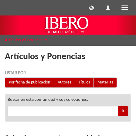
Cambi
naveg
Artículos y Ponencias
Artículos y Ponencias
LISTAR POR
Por fecha de publicación
Autores
Títulos
Materias
Buscar en esta comunidad y sus colecciones:
Ir