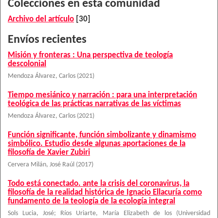
Colecciones en esta comunidad
Archivo del artículo
[30]
Envíos recientes
Misión y fronteras : Una perspectiva de teología
descolonial
Mendoza Álvarez, Carlos
(
2021
)
Tiempo mesiánico y narración : para una interpretación
teológica de las prácticas narrativas de las víctimas
Mendoza Álvarez, Carlos
(
2021
)
Función significante, función simbolizante y dinamismo
simbólico. Estudio desde algunas aportaciones de la
filosofía de Xavier Zubiri
Cervera Milán, José Raúl
(
2017
)
Todo está conectado. ante la crisis del coronavirus, la
filosofía de la realidad histórica de Ignacio Ellacuría como
fundamento de la teología de la ecología integral
Sols Lucia, José
;
Ríos Uriarte, María Elizabeth de los
(
Universidad