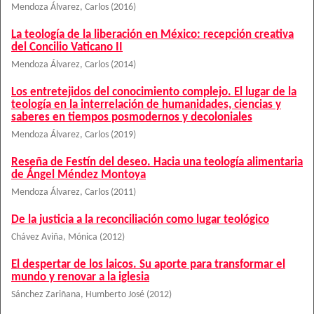
Mendoza Álvarez, Carlos
(
2016
)
La teología de la liberación en México: recepción creativa
del Concilio Vaticano II
Mendoza Álvarez, Carlos
(
2014
)
Los entretejidos del conocimiento complejo. El lugar de la
teología en la interrelación de humanidades, ciencias y
saberes en tiempos posmodernos y decoloniales
Mendoza Álvarez, Carlos
(
2019
)
Reseña de Festín del deseo. Hacia una teología alimentaria
de Ángel Méndez Montoya
Mendoza Álvarez, Carlos
(
2011
)
De la justicia a la reconciliación como lugar teológico
Chávez Aviña, Mónica
(
2012
)
El despertar de los laicos. Su aporte para transformar el
mundo y renovar a la iglesia
Sánchez Zariñana, Humberto José
(
2012
)