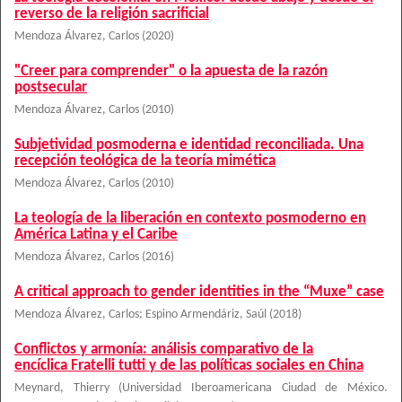
reverso de la religión sacrificial
Mendoza Álvarez, Carlos
(
2020
)
"Creer para comprender" o la apuesta de la razón
postsecular
Mendoza Álvarez, Carlos
(
2010
)
Subjetividad posmoderna e identidad reconciliada. Una
recepción teológica de la teoría mimética
Mendoza Álvarez, Carlos
(
2010
)
La teología de la liberación en contexto posmoderno en
América Latina y el Caribe
Mendoza Álvarez, Carlos
(
2016
)
A critical approach to gender identities in the “Muxe” case
Mendoza Álvarez, Carlos
;
Espino Armendáriz, Saúl
(
2018
)
Conflictos y armonía: análisis comparativo de la
encíclica Fratelli tutti y de las políticas sociales en China
Meynard, Thierry
(
Universidad Iberoamericana Ciudad de México.