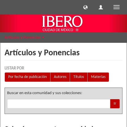
Cambi
naveg
Artículos y Ponencias
Artículos y Ponencias
LISTAR POR
Por fecha de publicación
Autores
Títulos
Materias
Buscar en esta comunidad y sus colecciones:
Ir