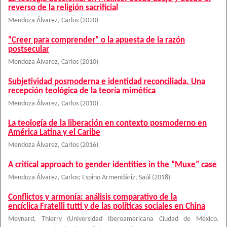
reverso de la religión sacrificial
Mendoza Álvarez, Carlos
(
2020
)
"Creer para comprender" o la apuesta de la razón
postsecular
Mendoza Álvarez, Carlos
(
2010
)
Subjetividad posmoderna e identidad reconciliada. Una
recepción teológica de la teoría mimética
Mendoza Álvarez, Carlos
(
2010
)
La teología de la liberación en contexto posmoderno en
América Latina y el Caribe
Mendoza Álvarez, Carlos
(
2016
)
A critical approach to gender identities in the “Muxe” case
Mendoza Álvarez, Carlos
;
Espino Armendáriz, Saúl
(
2018
)
Conflictos y armonía: análisis comparativo de la
encíclica Fratelli tutti y de las políticas sociales en China
Meynard, Thierry
(
Universidad Iberoamericana Ciudad de México.