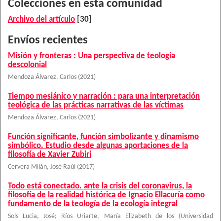
Colecciones en esta comunidad
Archivo del artículo
[30]
Envíos recientes
Misión y fronteras : Una perspectiva de teología
descolonial
Mendoza Álvarez, Carlos
(
2021
)
Tiempo mesiánico y narración : para una interpretación
teológica de las prácticas narrativas de las víctimas
Mendoza Álvarez, Carlos
(
2021
)
Función significante, función simbolizante y dinamismo
simbólico. Estudio desde algunas aportaciones de la
filosofía de Xavier Zubiri
Cervera Milán, José Raúl
(
2017
)
Todo está conectado. ante la crisis del coronavirus, la
filosofía de la realidad histórica de Ignacio Ellacuría como
fundamento de la teología de la ecología integral
Sols Lucia, José
;
Ríos Uriarte, María Elizabeth de los
(
Universidad