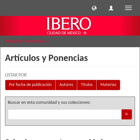
Cambi
naveg
Artículos y Ponencias
Artículos y Ponencias
LISTAR POR
Por fecha de publicación
Autores
Títulos
Materias
Buscar en esta comunidad y sus colecciones:
Ir