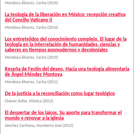
Mendoza Álvarez, Carlos
(
2016
)
La teología de la liberación en México: recepción creativa
del Concilio Vaticano II
Mendoza Álvarez, Carlos
(
2014
)
Los entretejidos del conocimiento complejo. El lugar de la
teología en la interrelación de humanidades, ciencias y
saberes en tiempos posmodernos y decoloniales
Mendoza Álvarez, Carlos
(
2019
)
Reseña de Festín del deseo. Hacia una teología alimentaria
de Ángel Méndez Montoya
Mendoza Álvarez, Carlos
(
2011
)
De la justicia a la reconciliación como lugar teológico
Chávez Aviña, Mónica
(
2012
)
El despertar de los laicos. Su aporte para transformar el
mundo y renovar a la iglesia
Sánchez Zariñana, Humberto José
(
2012
)