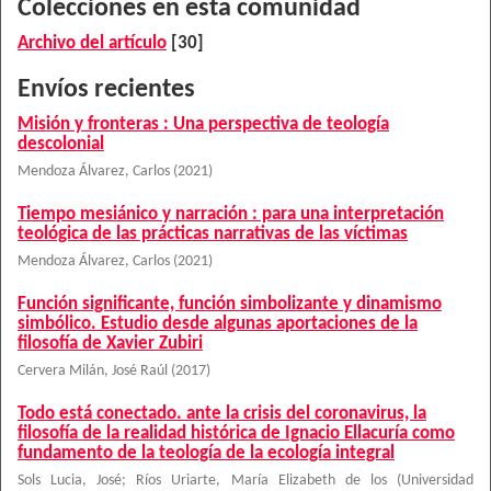
Colecciones en esta comunidad
Archivo del artículo
[30]
Envíos recientes
Misión y fronteras : Una perspectiva de teología
descolonial
Mendoza Álvarez, Carlos
(
2021
)
Tiempo mesiánico y narración : para una interpretación
teológica de las prácticas narrativas de las víctimas
Mendoza Álvarez, Carlos
(
2021
)
Función significante, función simbolizante y dinamismo
simbólico. Estudio desde algunas aportaciones de la
filosofía de Xavier Zubiri
Cervera Milán, José Raúl
(
2017
)
Todo está conectado. ante la crisis del coronavirus, la
filosofía de la realidad histórica de Ignacio Ellacuría como
fundamento de la teología de la ecología integral
Sols Lucia, José
;
Ríos Uriarte, María Elizabeth de los
(
Universidad