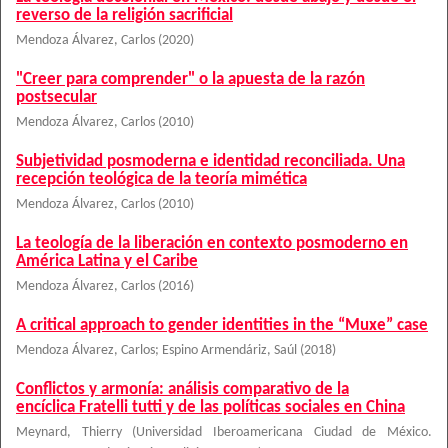
reverso de la religión sacrificial
Mendoza Álvarez, Carlos
(
2020
)
"Creer para comprender" o la apuesta de la razón
postsecular
Mendoza Álvarez, Carlos
(
2010
)
Subjetividad posmoderna e identidad reconciliada. Una
recepción teológica de la teoría mimética
Mendoza Álvarez, Carlos
(
2010
)
La teología de la liberación en contexto posmoderno en
América Latina y el Caribe
Mendoza Álvarez, Carlos
(
2016
)
A critical approach to gender identities in the “Muxe” case
Mendoza Álvarez, Carlos
;
Espino Armendáriz, Saúl
(
2018
)
Conflictos y armonía: análisis comparativo de la
encíclica Fratelli tutti y de las políticas sociales en China
Meynard, Thierry
(
Universidad Iberoamericana Ciudad de México.