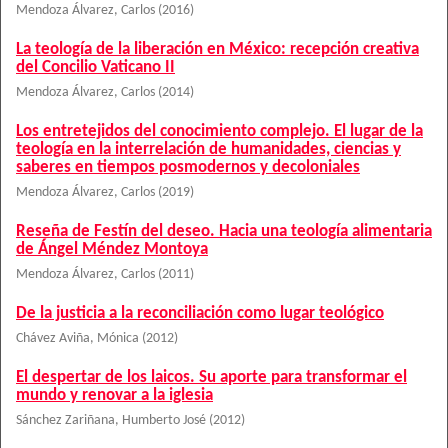
Mendoza Álvarez, Carlos
(
2016
)
La teología de la liberación en México: recepción creativa
del Concilio Vaticano II
Mendoza Álvarez, Carlos
(
2014
)
Los entretejidos del conocimiento complejo. El lugar de la
teología en la interrelación de humanidades, ciencias y
saberes en tiempos posmodernos y decoloniales
Mendoza Álvarez, Carlos
(
2019
)
Reseña de Festín del deseo. Hacia una teología alimentaria
de Ángel Méndez Montoya
Mendoza Álvarez, Carlos
(
2011
)
De la justicia a la reconciliación como lugar teológico
Chávez Aviña, Mónica
(
2012
)
El despertar de los laicos. Su aporte para transformar el
mundo y renovar a la iglesia
Sánchez Zariñana, Humberto José
(
2012
)