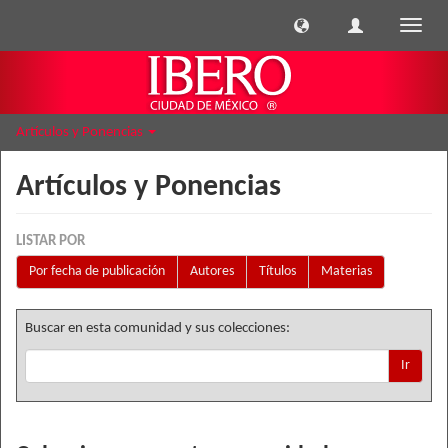
Cambi
naveg
Artículos y Ponencias
Artículos y Ponencias
LISTAR POR
Por fecha de publicación
Autores
Títulos
Materias
Buscar en esta comunidad y sus colecciones:
Ir