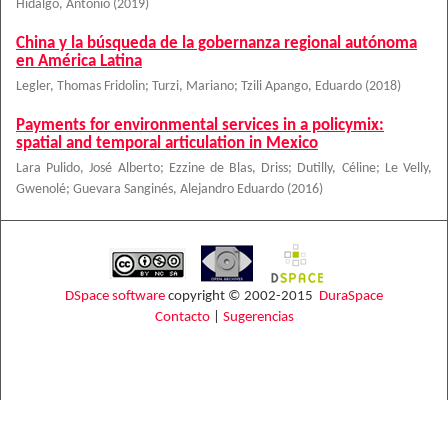
Hidalgo, Antonio
(
2019
)
China y la búsqueda de la gobernanza regional autónoma
en América Latina
Legler, Thomas Fridolin
;
Turzi, Mariano
;
Tzili Apango, Eduardo
(
2018
)
Payments for environmental services in a policymix:
spatial and temporal articulation in Mexico
Lara Pulido, José Alberto
;
Ezzine de Blas, Driss
;
Dutilly, Céline
;
Le Velly,
Gwenolé
;
Guevara Sanginés, Alejandro Eduardo
(
2016
)
DSpace software
copyright © 2002-2015
DuraSpace
Contacto
|
Sugerencias