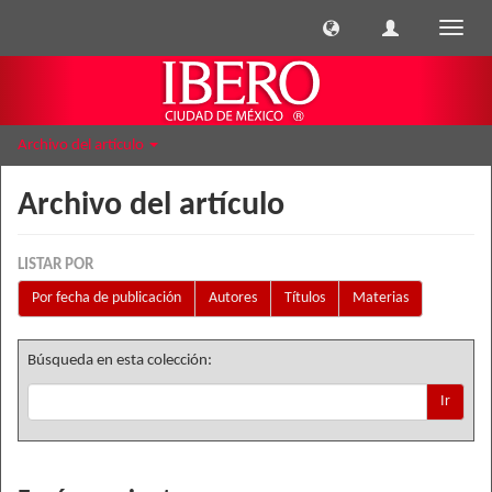
Cambi
naveg
Archivo del artículo
Archivo del artículo
LISTAR POR
Por fecha de publicación
Autores
Títulos
Materias
Búsqueda en esta colección:
Ir