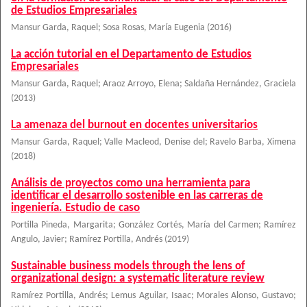
de Estudios Empresariales
Mansur Garda, Raquel
;
Sosa Rosas, María Eugenia
(
2016
)
La acción tutorial en el Departamento de Estudios
Empresariales
Mansur Garda, Raquel
;
Araoz Arroyo, Elena
;
Saldaña Hernández, Graciela
(
2013
)
La amenaza del burnout en docentes universitarios
Mansur Garda, Raquel
;
Valle Macleod, Denise del
;
Ravelo Barba, Ximena
(
2018
)
Análisis de proyectos como una herramienta para
identificar el desarrollo sostenible en las carreras de
ingeniería. Estudio de caso
Portilla Pineda, Margarita
;
González Cortés, María del Carmen
;
Ramírez
Angulo, Javier
;
Ramírez Portilla, Andrés
(
2019
)
Sustainable business models through the lens of
organizational design: a systematic literature review
Ramírez Portilla, Andrés
;
Lemus Aguilar, Isaac
;
Morales Alonso, Gustavo
;