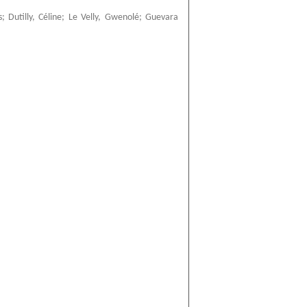
s
;
Dutilly, Céline
;
Le Velly, Gwenolé
;
Guevara