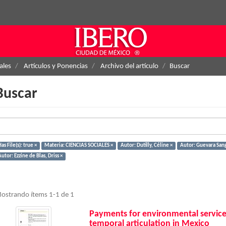
ales
Artículos y Ponencias
Archivo del artículo
Buscar
Buscar
as File(s): true ×
Materia: CIENCIAS SOCIALES ×
Autor: Dutilly, Céline ×
Autor: Guevara Sang
utor: Ezzine de Blas, Driss ×
ostrando ítems 1-1 de 1
Payments for environmental services
temporal articulation in Mexico