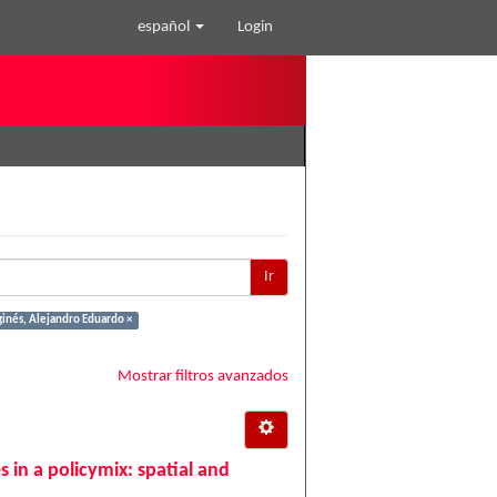
español
Login
Ir
inés, Alejandro Eduardo ×
Mostrar filtros avanzados
 in a policymix: spatial and