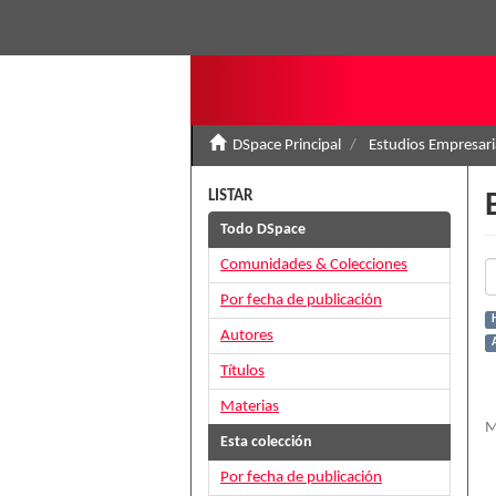
DSpace Principal
Estudios Empresari
LISTAR
Todo DSpace
Comunidades & Colecciones
Por fecha de publicación
H
Autores
A
Títulos
Materias
M
Esta colección
Por fecha de publicación