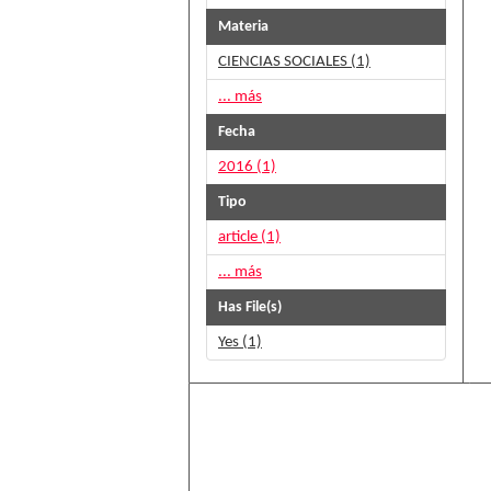
Materia
CIENCIAS SOCIALES (1)
... más
Fecha
2016 (1)
Tipo
article (1)
... más
Has File(s)
Yes (1)