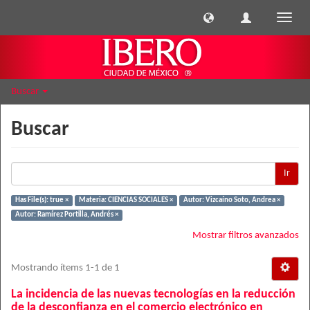
Cambi
naveg
Buscar
Buscar
Ir
Has File(s): true ×
Materia: CIENCIAS SOCIALES ×
Autor: Vizcaíno Soto, Andrea ×
Autor: Ramírez Portilla, Andrés ×
Mostrar filtros avanzados
Mostrando ítems 1-1 de 1
La incidencia de las nuevas tecnologías en la reducción
de la desconfianza en el comercio electrónico en