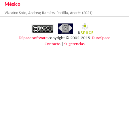
México
Vizcaíno Soto, Andrea
;
Ramírez Portilla, Andrés
(
2021
)
DSpace software
copyright © 2002-2015
DuraSpace
Contacto
|
Sugerencias