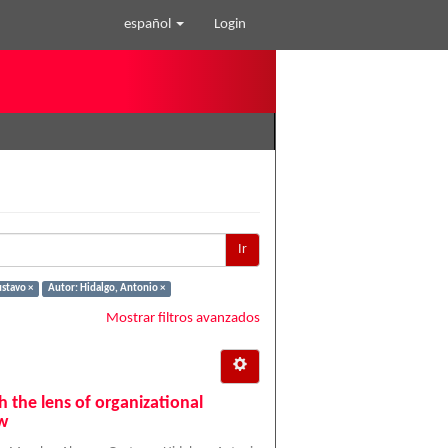
español
Login
Ir
stavo ×
Autor: Hidalgo, Antonio ×
Mostrar filtros avanzados
 the lens of organizational
ew