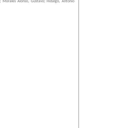
;
Morales Alonso, Gustavo
;
Hidalgo, Antonio