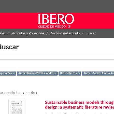
ales
Artículos y Ponencias
Archivo del artículo
Buscar
Buscar
ipo: article ×
Autor: Ramírez Portilla, Andrés ×
Has File(s): true ×
Autor: Morales Alonso, Gu
ostrando ítems 1-1 de 1
Sustainable business models through
design: a systematic literature revi