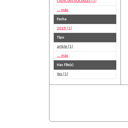
CIENCIAS SOCIALES (1)
... más
Fecha
2019 (1)
Tipo
article (1)
... más
Has File(s)
Yes (1)