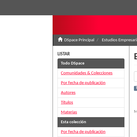
DSpace Principal
Estudios Empresari
LISTAR
Todo DSpace
Comunidades & Colecciones
Por fecha de publicación
T
Autores
Títulos
M
Materias
Esta colección
Por fecha de publicación