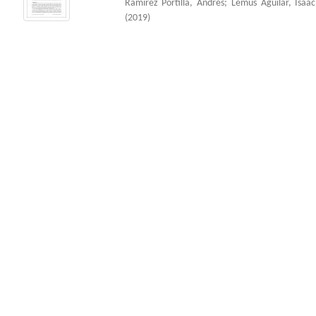
Ramírez Portilla, Andrés
;
Lemus Aguilar, Isaac
(
2019
)