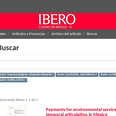
ales
Artículos y Ponencias
Archivo del artículo
Buscar
Buscar
Autor: Guevara Sanginés, Alejandro Eduardo ×
Autor: Lara Pulido, José Alberto ×
Autor: Le Ve
utor: Dutilly, Céline ×
ostrando ítems 1-1 de 1
Payments for environmental services
temporal articulation in Mexico