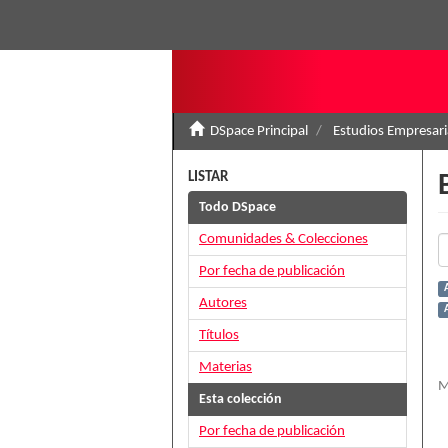
DSpace Principal
Estudios Empresari
LISTAR
Todo DSpace
Comunidades & Colecciones
Por fecha de publicación
Autores
A
Títulos
Materias
M
Esta colección
Por fecha de publicación