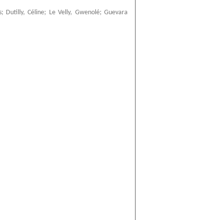
s
;
Dutilly, Céline
;
Le Velly, Gwenolé
;
Guevara