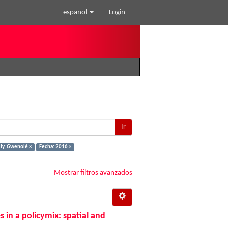
español
Login
Ir
lly, Gwenolé ×
Fecha: 2016 ×
Mostrar filtros avanzados
 in a policymix: spatial and