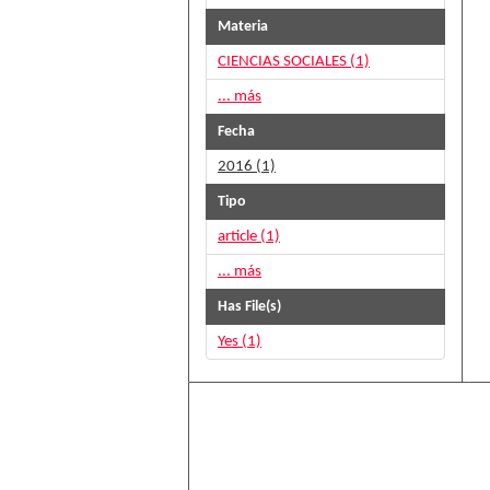
Materia
CIENCIAS SOCIALES (1)
... más
Fecha
2016 (1)
Tipo
article (1)
... más
Has File(s)
Yes (1)