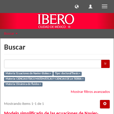
Cambi
naveg
Buscar
Buscar
Ir
Materia: Ecuaciones de Navier-Stokes ×
Tipo: doctoralThesis ×
Materia: CIENCIAS FÍSICO MATEMÁTICAS Y CIENCIAS DE LA TIERRA ×
Materia: Dinámica de fluidos ×
Mostrar filtros avanzados
Mostrando ítems 1-1 de 1
Modelo simplificado de las ecuaciones de Navier-