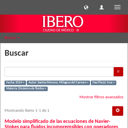
Cambi
naveg
Buscar
Buscar
Ir
Fecha: 2024 ×
Autor: Santos Moreno, Milagros del Carmen ×
Has File(s): true ×
Materia: Dinámica de fluidos ×
Mostrar filtros avanzados
Mostrando ítems 1-1 de 1
Modelo simplificado de las ecuaciones de Navier-
Stokes para fluidos incompremsibles con operadores