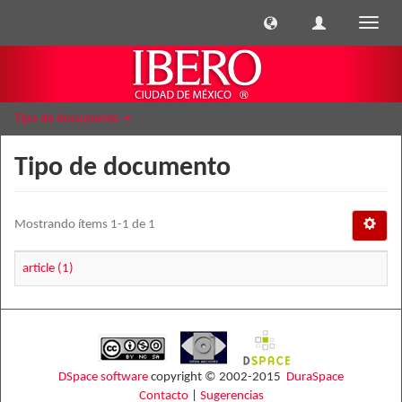
Cambi
naveg
Tipo de documento
Tipo de documento
Mostrando ítems 1-1 de 1
article (1)
DSpace software
copyright © 2002-2015
DuraSpace
Contacto
|
Sugerencias