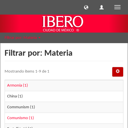
Cambi
naveg
Filtrar por: Materia
Filtrar por: Materia
Mostrando ítems 1-9 de 1
Armonía (1)
China (1)
Communism (1)
Comunismo (1)