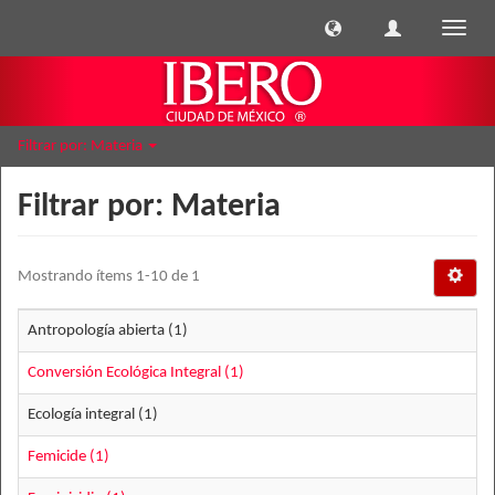
Cambi
naveg
Filtrar por: Materia
Filtrar por: Materia
Mostrando ítems 1-10 de 1
Antropología abierta (1)
Conversión Ecológica Integral (1)
Ecología integral (1)
Femicide (1)