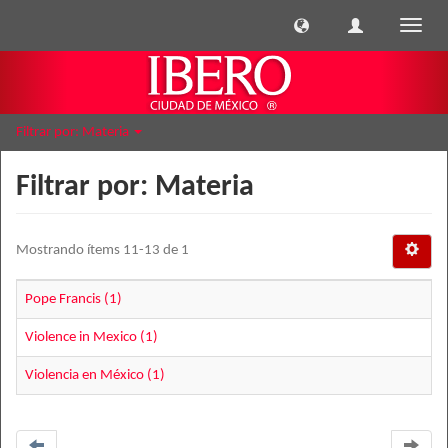
Cambi
naveg
Filtrar por: Materia
Filtrar por: Materia
Mostrando ítems 11-13 de 1
Pope Francis (1)
Violence in Mexico (1)
Violencia en México (1)