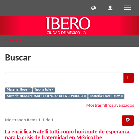
Cambi
naveg
Buscar
Buscar
Ir
Materia: Hope ×
Tipo: article ×
Materia: HUMANIDADES Y CIENCIAS DE LA CONDUCTA ×
Materia: Fratelli tutti ×
Mostrar filtros avanzados
Mostrando ítems 1-1 de 1
La encíclica Fratelli tutti como horizonte de esperanza
para la crisis de fraternidad en MéxicoThe