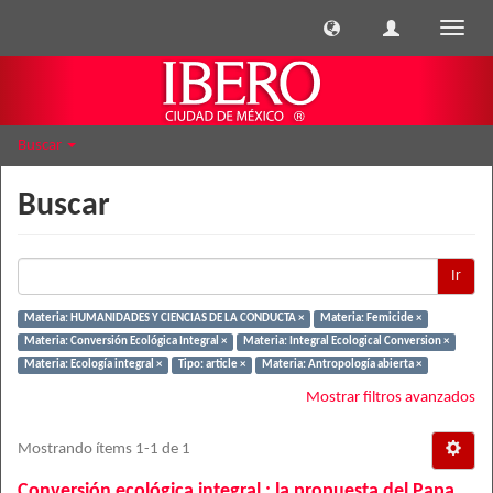
Cambi
naveg
Buscar
Buscar
Ir
Materia: HUMANIDADES Y CIENCIAS DE LA CONDUCTA ×
Materia: Femicide ×
Materia: Conversión Ecológica Integral ×
Materia: Integral Ecological Conversion ×
Materia: Ecología integral ×
Tipo: article ×
Materia: Antropología abierta ×
Mostrar filtros avanzados
Mostrando ítems 1-1 de 1
Conversión ecológica integral : la propuesta del Papa