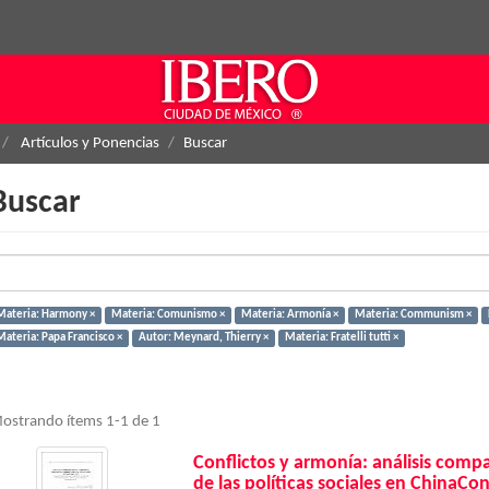
Artículos y Ponencias
Buscar
Buscar
Materia: Harmony ×
Materia: Comunismo ×
Materia: Armonía ×
Materia: Communism ×
Materia: Papa Francisco ×
Autor: Meynard, Thierry ×
Materia: Fratelli tutti ×
ostrando ítems 1-1 de 1
Conflictos y armonía: análisis compara
de las políticas sociales en ChinaC