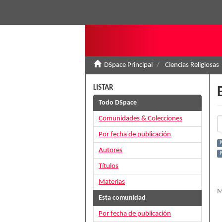
DSpace Principal
Ciencias Religiosas
LISTAR
Todo DSpace
Comunidades & Colecciones
Por fecha de publicación
Autores
Títulos
Materias
M
Esta comunidad
Por fecha de publicación