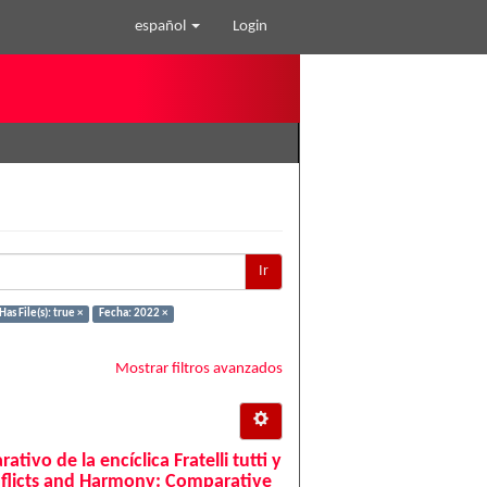
español
Login
Ir
Has File(s): true ×
Fecha: 2022 ×
Mostrar filtros avanzados
tivo de la encíclica Fratelli tutti y
onflicts and Harmony: Comparative