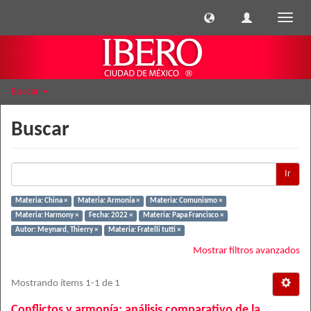
Cambi
naveg
Buscar
Buscar
Ir
Materia: China ×
Materia: Armonía ×
Materia: Comunismo ×
Materia: Harmony ×
Fecha: 2022 ×
Materia: Papa Francisco ×
Autor: Meynard, Thierry ×
Materia: Fratelli tutti ×
Mostrar filtros avanzados
Mostrando ítems 1-1 de 1
Conflictos y armonía: análisis comparativo de la