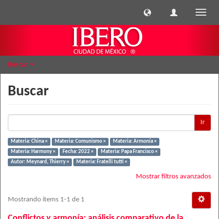
Cambi
naveg
Buscar
Buscar
Ir
Materia: China ×
Materia: Comunismo ×
Materia: Armonía ×
Materia: Harmony ×
Fecha: 2022 ×
Materia: Papa Francisco ×
Autor: Meynard, Thierry ×
Materia: Fratelli tutti ×
Mostrar filtros avanzados
Mostrando ítems 1-1 de 1
Conflictos y armonía: análisis comparativo de la