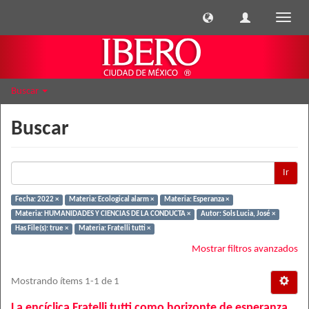
Cambi
naveg
Buscar
Buscar
Ir
Fecha: 2022 ×
Materia: Ecological alarm ×
Materia: Esperanza ×
Materia: HUMANIDADES Y CIENCIAS DE LA CONDUCTA ×
Autor: Sols Lucia, José ×
Has File(s): true ×
Materia: Fratelli tutti ×
Mostrar filtros avanzados
Mostrando ítems 1-1 de 1
La encíclica Fratelli tutti como horizonte de esperanza