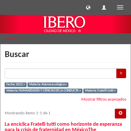
Cambi
naveg
Buscar
Buscar
Ir
Fecha: 2022 ×
Materia: Alarma ecológica ×
Materia: HUMANIDADES Y CIENCIAS DE LA CONDUCTA ×
Materia: Fratelli tutti ×
Mostrar filtros avanzados
Mostrando ítems 1-1 de 1
La encíclica Fratelli tutti como horizonte de esperanza
para la crisis de fraternidad en MéxicoThe