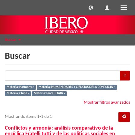
Cambi
naveg
Buscar
Buscar
Ir
Materia: Harmony ×
Materia: HUMANIDADES Y CIENCIAS DE LA CONDUCTA ×
Materia: China ×
Materia: Fratelli tutti ×
Mostrar filtros avanzados
Mostrando ítems 1-1 de 1
Conflictos y armonía: análisis comparativo de la
encíclica Fratelli tutti y de las políticas sociales en