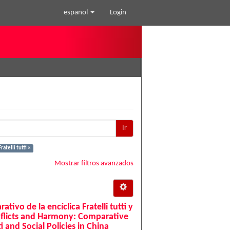
español
Login
Ir
ratelli tutti ×
Mostrar filtros avanzados
tivo de la encíclica Fratelli tutti y
onflicts and Harmony: Comparative
ti and Social Policies in China