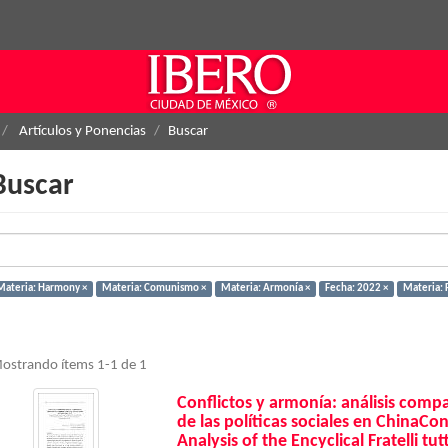
Artículos y Ponencias
Buscar
Buscar
Materia: Harmony ×
Materia: Comunismo ×
Materia: Armonía ×
Fecha: 2022 ×
Materia: F
ostrando ítems 1-1 de 1
Conflictos y armonía: análisis compara
de las políticas sociales en ChinaC
Analysis of the Encyclical Fratelli tut