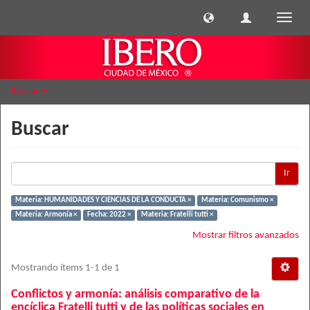
Cambi
naveg
Buscar
Buscar
Ir
Materia: HUMANIDADES Y CIENCIAS DE LA CONDUCTA ×
Materia: Comunismo ×
Materia: Armonía ×
Fecha: 2022 ×
Materia: Fratelli tutti ×
Mostrar filtros avanzados
Mostrando ítems 1-1 de 1
Conflictos y armonía: análisis comparativo de la
encíclica Fratelli tutti y de las políticas sociales en