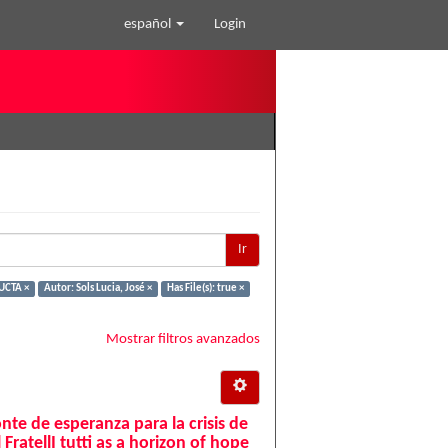
español
Login
Ir
UCTA ×
Autor: Sols Lucia, José ×
Has File(s): true ×
Mostrar filtros avanzados
onte de esperanza para la crisis de
ratellI tutti as a horizon of hope