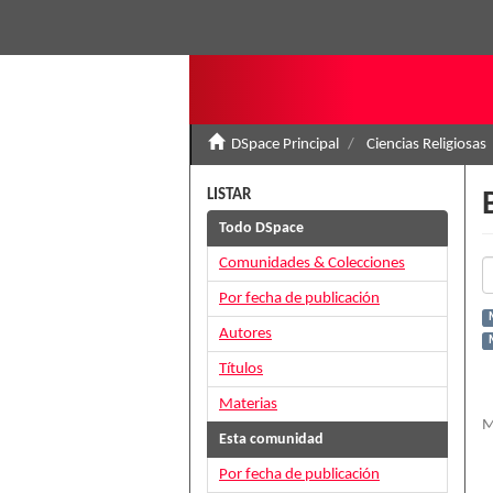
DSpace Principal
Ciencias Religiosas
LISTAR
Todo DSpace
Comunidades & Colecciones
Por fecha de publicación
Autores
M
Títulos
Materias
M
Esta comunidad
Por fecha de publicación