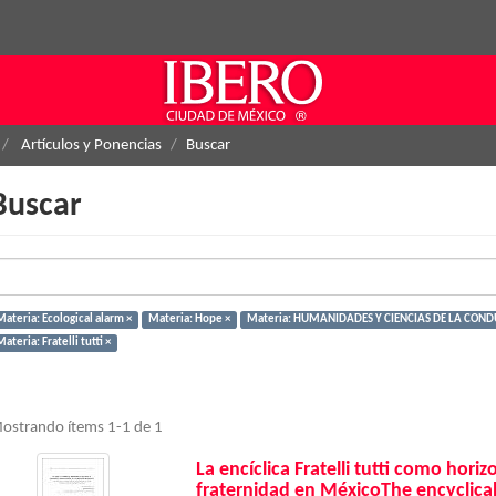
Artículos y Ponencias
Buscar
Buscar
Materia: Ecological alarm ×
Materia: Hope ×
Materia: HUMANIDADES Y CIENCIAS DE LA COND
ateria: Fratelli tutti ×
ostrando ítems 1-1 de 1
La encíclica Fratelli tutti como horiz
fraternidad en MéxicoThe encyclical F