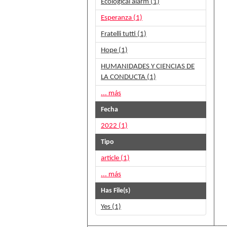
Ecological alarm (1)
Esperanza (1)
Fratelli tutti (1)
Hope (1)
HUMANIDADES Y CIENCIAS DE
LA CONDUCTA (1)
... más
Fecha
2022 (1)
Tipo
article (1)
... más
Has File(s)
Yes (1)