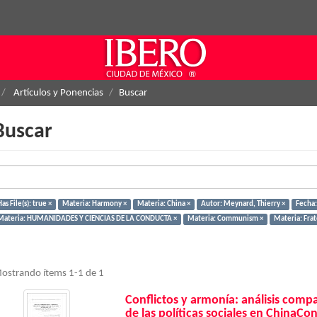
Artículos y Ponencias
Buscar
Buscar
as File(s): true ×
Materia: Harmony ×
Materia: China ×
Autor: Meynard, Thierry ×
Fecha:
Materia: HUMANIDADES Y CIENCIAS DE LA CONDUCTA ×
Materia: Communism ×
Materia: Frate
ostrando ítems 1-1 de 1
Conflictos y armonía: análisis compara
de las políticas sociales en ChinaC