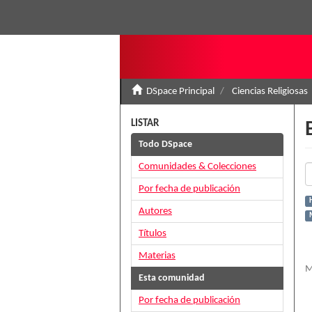
DSpace Principal
Ciencias Religiosas
LISTAR
Todo DSpace
Comunidades & Colecciones
Por fecha de publicación
H
Autores
Títulos
Materias
M
Esta comunidad
Por fecha de publicación