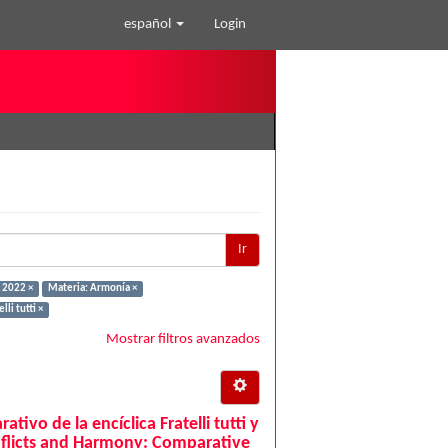
español
Login
Ir
 2022 ×
Materia: Armonía ×
lli tutti ×
Mostrar filtros avanzados
tivo de la encíclica Fratelli tutti y
onflicts and Harmony: Comparative