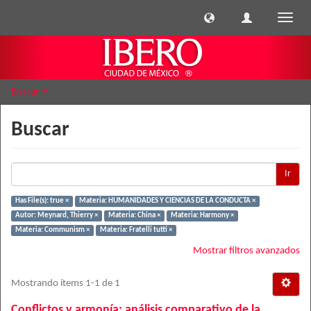
Cambi
naveg
Buscar
Buscar
Ir
Has File(s): true ×
Materia: HUMANIDADES Y CIENCIAS DE LA CONDUCTA ×
Autor: Meynard, Thierry ×
Materia: China ×
Materia: Harmony ×
Materia: Communism ×
Materia: Fratelli tutti ×
Mostrar filtros avanzados
Mostrando ítems 1-1 de 1
Conflictos y armonía: análisis comparativo de la