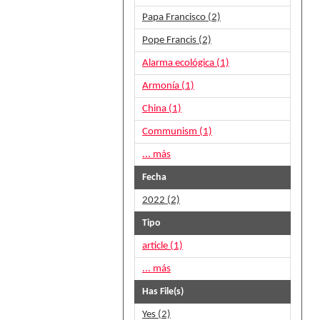
Papa Francisco (2)
Pope Francis (2)
Alarma ecológica (1)
Armonía (1)
China (1)
Communism (1)
... más
Fecha
2022 (2)
Tipo
article (1)
... más
Has File(s)
Yes (2)