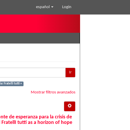
español
Login
Ir
: Fratelli tutti ×
Mostrar filtros avanzados
onte de esperanza para la crisis de
ratellI tutti as a horizon of hope