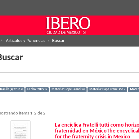
Artículos y Ponencias
Buscar
Buscar
as File(s): true ×
Fecha: 2022 ×
Materia: Pope Francis ×
Materia: Papa Francisco ×
Materia
ostrando ítems 1-2 de 2
La encíclica Fratelli tutti como horiz
fraternidad en MéxicoThe encyclical F
for the fraternity crisis in Mexico