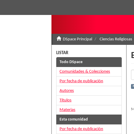
DSpace Principal
Ciencias Religiosas
LISTAR
Todo DSpace
Comunidades & Colecciones
Por fecha de publicación
H
Autores
Títulos
M
Materias
Esta comunidad
Por fecha de publicación