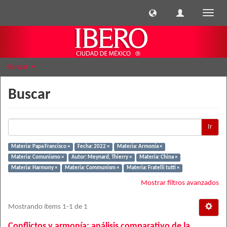
Cambi
naveg
Buscar
Buscar
Ir
Materia: Papa Francisco ×
Fecha: 2022 ×
Materia: Armonía ×
Materia: Comunismo ×
Autor: Meynard, Thierry ×
Materia: China ×
Materia: Harmony ×
Materia: Communism ×
Materia: Fratelli tutti ×
Mostrar filtros avanzados
Mostrando ítems 1-1 de 1
Conflictos y armonía: análisis comparativo de la