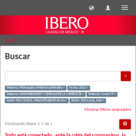
Cambi
naveg
Buscar
Buscar
Ir
Materia: Philosophy of Historical Reality ×
Fecha: 2021 ×
Materia: HUMANIDADES Y CIENCIAS DE LA CONDUCTA ×
Materia: Covid-19 ×
Autor: Ríos Uriarte, María Elizabeth de los ×
Autor: Sols Lucia, José ×
Mostrar filtros avanzados
Mostrando ítems 1-1 de 1
Todo está conectado. ante la crisis del coronavirus, la