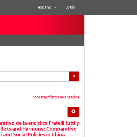
español
Login
Ir
Mostrar filtros avanzados
tivo de la encíclica Fratelli tutti y
onflicts and Harmony: Comparative
ti and Social Policies in China