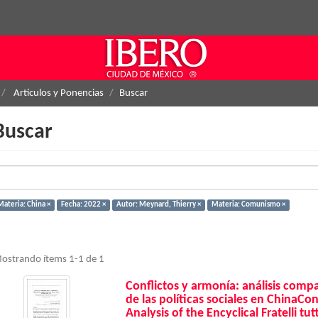
Artículos y Ponencias
Buscar
Buscar
Materia: China ×
Fecha: 2022 ×
Autor: Meynard, Thierry ×
Materia: Comunismo ×
ostrando ítems 1-1 de 1
Conflictos y armonía: análisis compara
de las políticas sociales en ChinaC
Analysis of the Encyclical Fratelli tut