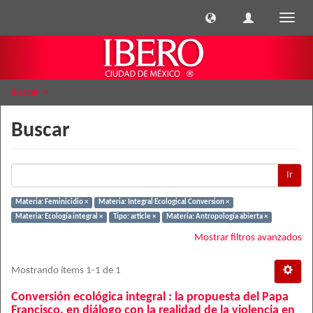
Cambi
naveg
Buscar
Buscar
Ir
Materia: Feminicidio ×
Materia: Integral Ecological Conversion ×
Materia: Ecología integral ×
Tipo: article ×
Materia: Antropología abierta ×
Mostrar filtros avanzados
Mostrando ítems 1-1 de 1
Conversión ecológica integral : la propuesta del Papa
Francisco, en diálogo con la realidad de la violencia en