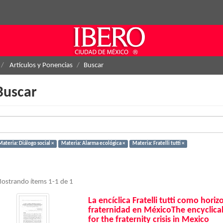
Artículos y Ponencias
Buscar
Buscar
ateria: Diálogo social ×
Materia: Alarma ecológica ×
Materia: Fratelli tutti ×
ostrando ítems 1-1 de 1
La encíclica Fratelli tutti como horiz
fraternidad en MéxicoThe encyclical F
for the fraternity crisis in Mexico