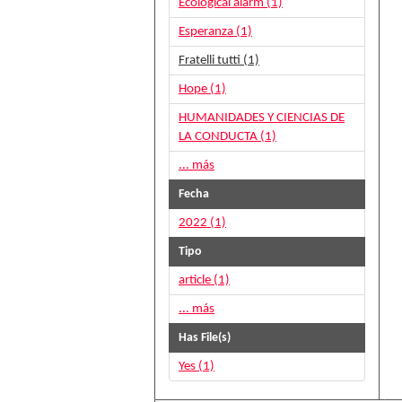
Ecological alarm (1)
Esperanza (1)
Fratelli tutti (1)
Hope (1)
HUMANIDADES Y CIENCIAS DE
LA CONDUCTA (1)
... más
Fecha
2022 (1)
Tipo
article (1)
... más
Has File(s)
Yes (1)