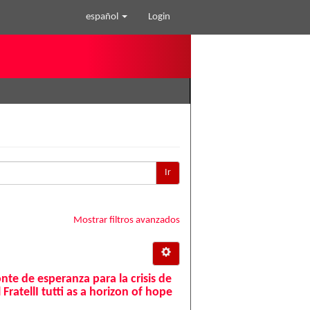
español
Login
Ir
Mostrar filtros avanzados
onte de esperanza para la crisis de
ratellI tutti as a horizon of hope