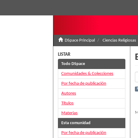
DSpace Principal
Ciencias Religiosas
LISTAR
Todo DSpace
Comunidades & Colecciones
Por fecha de publicación
M
Autores
Títulos
M
Materias
Esta comunidad
Por fecha de publicación