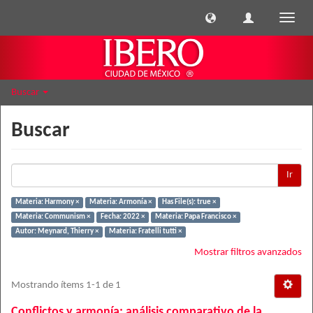
Cambi
naveg
Buscar
Buscar
Ir
Materia: Harmony ×
Materia: Armonía ×
Has File(s): true ×
Materia: Communism ×
Fecha: 2022 ×
Materia: Papa Francisco ×
Autor: Meynard, Thierry ×
Materia: Fratelli tutti ×
Mostrar filtros avanzados
Mostrando ítems 1-1 de 1
Conflictos y armonía: análisis comparativo de la