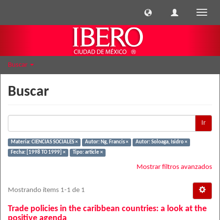
Cambi
naveg
Buscar
Buscar
Ir
Materia: CIENCIAS SOCIALES ×
Autor: Ng, Francis ×
Autor: Soloaga, Isidro ×
Fecha: [1998 TO 1999] ×
Tipo: article ×
Mostrar filtros avanzados
Mostrando ítems 1-1 de 1
Trade policies in the caribbean countries: a look at the
positive agenda