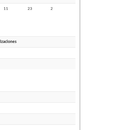
11
23
2
izaciones