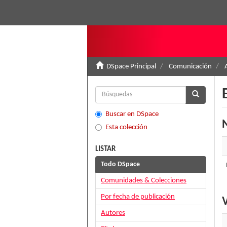
DSpace Principal
Comunicación
Buscar en DSpace
N
Esta colección
LISTAR
Todo DSpace
Comunidades & Colecciones
Por fecha de publicación
V
Autores