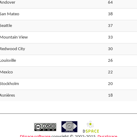
Andover
64
San Mateo
38
Seattle
37
Mountain View
33
Redwood City
30
Louisville
26
Mexico
22
Stockholm
20
Asnières
18
DSpace software
copyright © 2002-2015
DuraSpace