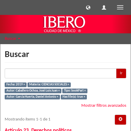
Cambi
naveg
Buscar
Buscar
Ir
Fecha: 2019 ×
Materia: CIENCIAS SOCIALES ×
Autor: Caballero Ochoa, José Luis Juan ×
Tipo: bookPart ×
Autor: García Huerta, Daniel Antonio ×
Has File(s): true ×
Mostrar filtros avanzados
Mostrando ítems 1-1 de 1
Artículo 23. Derechos políticos