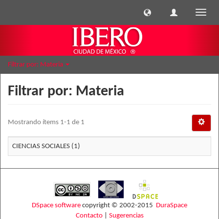
Cambi
naveg
Filtrar por: Materia
Filtrar por: Materia
Mostrando ítems 1-1 de 1
CIENCIAS SOCIALES (1)
DSpace software
copyright © 2002-2015
DuraSpace
Contacto
|
Sugerencias